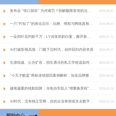
发布会 “张口就吹” 为何难罚？拆解极限宣传的法律漏洞与监管...
2026-08-05
一只“竹知了”的舆论启示：玩梗、维权与网络真相的博弈
2026-08-05
一朵四叶花判赔千万：LV诉茉莉奶白案，撕开新消费知识产权双重...
2026-07-12
AI打破影视高墙：门槛下沉时代，创作回归内容本质
2026-06-27
生源锐减、公办扩容，招生遇冷的私立学校该如何破局？
2026-06-15
“小天才酷盖”商标连续驳回案例解析：知名品牌擦边注册的合规警...
2026-06-04
越堆越重的续航陷阱：当电动车陷入“增重换里程”的死循环
2026-05-26
AI时代，没有独立官网，你的企业将彻底失去数字话语权
2026-05-24
帮助中心