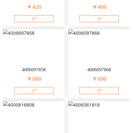
￥420
￥480
4006697858
4006097868
￥600
￥600